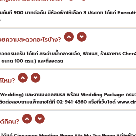
้นที 900 บาทต่อคืน มีห้องพักให้เลือก 3 ประเภท ได้แก่ Execu
ว
วยความสะดวกอะไรบ้าง?
ครบครัน ได้แก่ สระว่ายน้ำกลางแจ้ง, ฟิตเนส, ร้านอาหาร CherAm
นาด 100 ตรม.) และที่จอดรถ
้ไหม?
(Wedding) และงานมงคลสมรส พร้อม Wedding Package ครบวงจ
 ติดต่อสอบถามแพ็กเกจได้ที 02-941-4360 หรือที่เว็บไซด์ ww
ด้กีคน?
ง ได้แก่ Cinnamon Meeting Room และ My Tea Room แต่ละห้อ